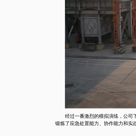
经过一番激烈的
模拟演练
，
公司
锻炼了应急处置能力、协作能力和实