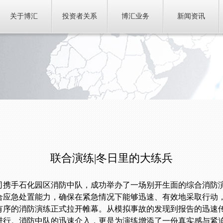
关于博汇
投资者关系
博汇业务
新闻资讯
联合演练|冬日里的大练兵
司
携手石化园区消防中队，成功举办了一场别开生面的综合消防
合应急处置能力，确保在紧急情况下能够迅速、有效地采取行动
有序的消防演练正式拉开帷幕。从模拟事故的发现到报告的迅速
进行。消防中队的迅速介入，更是为演练增添了一份真实感与紧