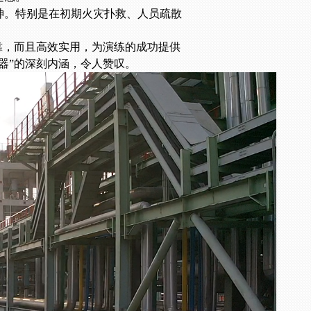
神。特别是在初期火灾扑救、人员疏散
靠，而且高效实用，为演练的成功提供
器
”
的深刻内涵，令人赞叹。